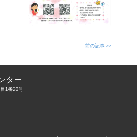
前の記事 >>
ンター
丁目1番20号