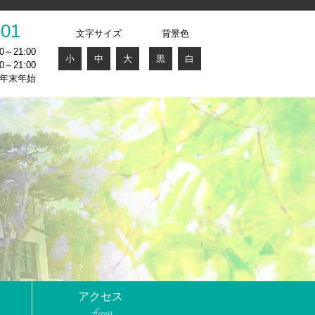
901
文字サイズ
背景色
～21:00
小
中
大
黒
白
～21:00
年末年始
アクセス
Access