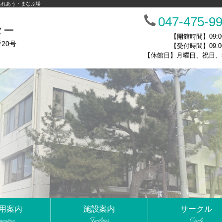
ふれあう・まなぶ場
047-475-9
ター
【開館時間】09:00
20号
【受付時間】09:00
【休館日】月曜日、祝日、
用案内
施設案内
サークル
rmation
Facilities
Circle